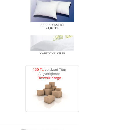
BEBEK YASTIĞI
74,07 TL
KAPİTONE KILIF
138,89 TL