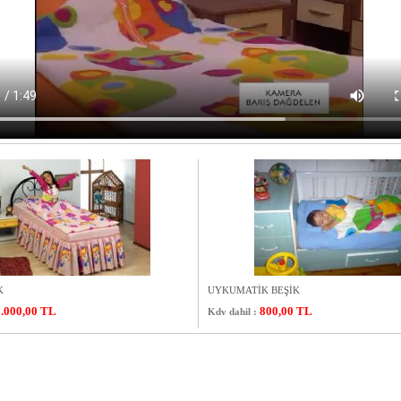
K
UYKUMATİK BEŞİK
1.000,00 TL
800,00 TL
Kdv dahil :