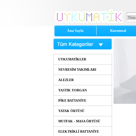
Ana Sayfa
Kurumsal
UYKUMATİKLER
NEVRESİM TAKIMLARI
ALEZLER
YASTIK YORGAN
PİKE BATTANİYE
YATAK ÖRTÜSÜ
MUTFAK - MASA ÖRTÜSÜ
ELEKTRİKLİ BATTANİYE