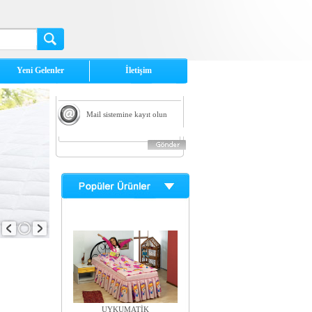
Yeni Gelenler
İletişim
Mail sistemine kayıt olun
UYKUMATİK
925,93 TL