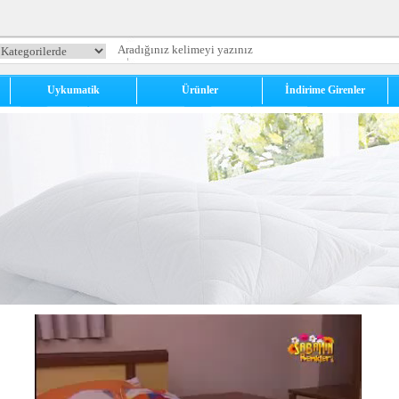
Uykumatik
Ürünler
İndirime Girenler