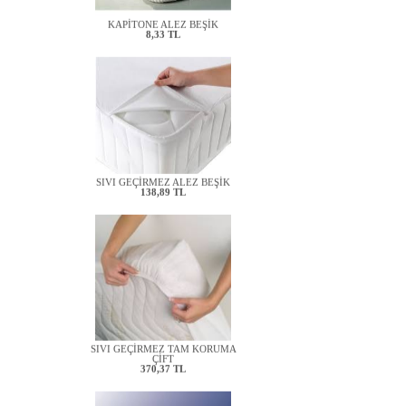
KAPİTONE ALEZ BEŞİK
8,33 TL
SIVI GEÇİRMEZ ALEZ BEŞİK
138,89 TL
SIVI GEÇİRMEZ TAM KORUMA
ÇİFT
370,37 TL