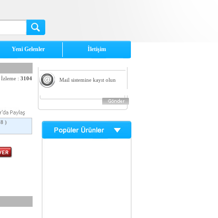
Yeni Gelenler
İletişim
İzleme :
3104
Mail sistemine kayıt olun
8 )