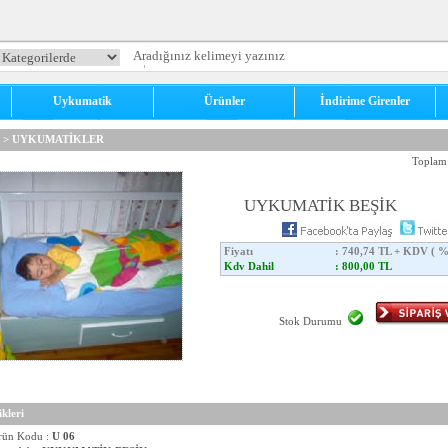
Uykumatik
Ürünler
İndirime Girenler
>
UYKUMATİKLER
Toplam 
UYKUMATİK BEŞİK
Fiyatı
: 740,74 TL + KDV ( %
Kdv Dahil
: 800,00 TL
Stok Durumu
kleri
rün Kodu :
U 06