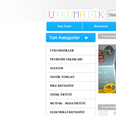
Ana Sayfa
Kurumsal
Uykumatik
UYKUMATİKLER
NEVRESİM TAKIMLARI
ALEZLER
YASTIK YORGAN
PİKE BATTANİYE
YATAK ÖRTÜSÜ
MUTFAK - MASA ÖRTÜSÜ
Ürün Özelli
ELEKTRİKLİ BATTANİYE
Ü