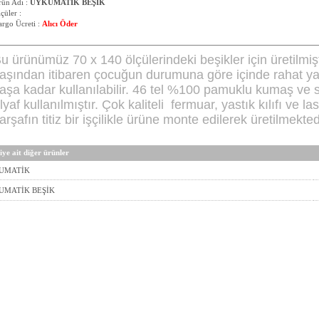
rün Adı :
UYKUMATİK BEŞİK
çüler :
rgo Ücreti :
Alıcı Öder
u ürünümüz 70 x 140 ölçülerindeki beşikler için üretilmişt
aşından itibaren çocuğun durumuna göre içinde rahat yat
aşa kadar kullanılabilir. 46 tel %100 pamuklu kumaş ve s
lyaf kullanılmıştır. Çok kaliteli fermuar, yastık kılıfı ve last
arşafın titiz bir işçilikle ürüne monte edilerek üretilmekted
ye ait diğer ürünler
UMATİK
UMATİK BEŞİK