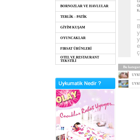
Ü
Öl
BORNOZLAR VE HAVLULAR
Ka
TERLİK - PATİK
B
GİYİM KUŞAM
y
OYUNCAKLAR
y
e
FIRSAT ÜRÜNLERİ
ç
OTEL VE RESTAURANT
TEKSTİLİ
Bu kategori
UYK
UYK