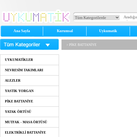
Ana Sayfa
Kurumsal
Uykumatik
> PİKE BATTANİYE
UYKUMATİKLER
NEVRESİM TAKIMLARI
ALEZLER
YASTIK YORGAN
PİKE BATTANİYE
YATAK ÖRTÜSÜ
MUTFAK - MASA ÖRTÜSÜ
ELEKTRİKLİ BATTANİYE