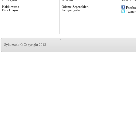
İLETİŞİM
ÖDEME
TAKİP E
Hakkımızda
Ödeme Seçenekleri
Faceb
Bize Ulaşın
Kampanyalar
Twitter
Uykumatik © Copyright 2013