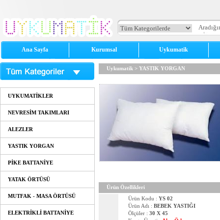
Ana Sayfa
Kurumsal
Uykumatik
Uykumatik
>
YASTIK YORGAN
UYKUMATİKLER
NEVRESİM TAKIMLARI
ALEZLER
YASTIK YORGAN
PİKE BATTANİYE
YATAK ÖRTÜSÜ
Ürün Özellikleri
MUTFAK - MASA ÖRTÜSÜ
Ürün Kodu :
YS 02
Ürün Adı :
BEBEK YASTIĞI
ELEKTRİKLİ BATTANİYE
Ölçüler :
30 X 45