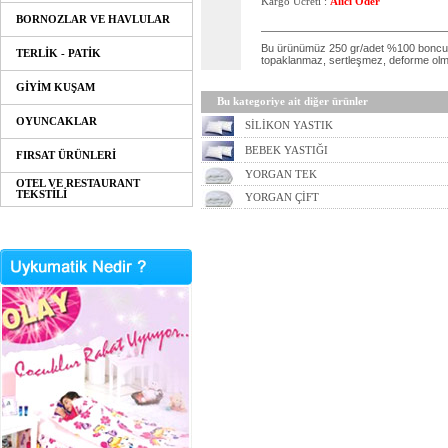
Kargo Ücreti :
Alıcı Öder
BORNOZLAR VE HAVLULAR
Bu ürünümüz 250 gr/adet %100 boncuk s
TERLİK - PATİK
topaklanmaz, sertleşmez, deforme olma
GİYİM KUŞAM
Bu kategoriye ait diğer ürünler
OYUNCAKLAR
SİLİKON YASTIK
BEBEK YASTIĞI
FIRSAT ÜRÜNLERİ
YORGAN TEK
OTEL VE RESTAURANT
TEKSTİLİ
YORGAN ÇİFT