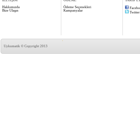
İLETİŞİM
ÖDEME
TAKİP E
Hakkımızda
Ödeme Seçenekleri
Faceb
Bize Ulaşın
Kampanyalar
Twitter
Uykumatik © Copyright 2013