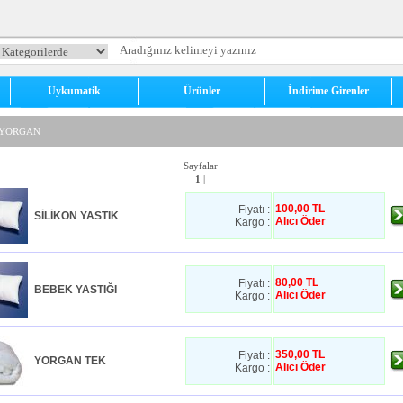
Uykumatik
Ürünler
İndirime Girenler
 YORGAN
Sayfalar
1
|
100,00 TL
Fiyatı :
SİLİKON YASTIK
Alıcı Öder
Kargo :
80,00 TL
Fiyatı :
BEBEK YASTIĞI
Alıcı Öder
Kargo :
350,00 TL
Fiyatı :
YORGAN TEK
Alıcı Öder
Kargo :