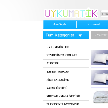
Ana Sayfa
Kurumsal
> YASTIK
UYKUMATİKLER
NEVRESİM TAKIMLARI
ALEZLER
YASTIK YORGAN
PİKE BATTANİYE
YATAK ÖRTÜSÜ
MUTFAK - MASA ÖRTÜSÜ
ELEKTRİKLİ BATTANİYE