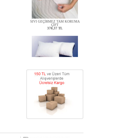
SIVI GEÇİRMEZ TAM KORUMA
ÇİFT
370,37 TL
BEBEK YASTIĞI
74,07 TL
KAPİTONE KILIF
138,89 TL