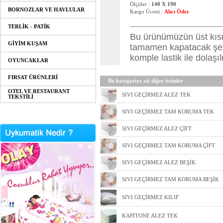
Ölçüler :
140 X 190
BORNOZLAR VE HAVLULAR
Kargo Ücreti :
Alıcı Öder
TERLİK - PATİK
Bu ürünümüzün üst kısm
GİYİM KUŞAM
tamamen kapatacak şekil
komple lastik ile dolaşı
OYUNCAKLAR
FIRSAT ÜRÜNLERİ
Bu kategoriye ait diğer ürünler
OTEL VE RESTAURANT
SIVI GEÇİRMEZ ALEZ TEK
TEKSTİLİ
SIVI GEÇİRMEZ TAM KORUMA TEK
SIVI GEÇİRMEZ ALEZ ÇİFT
SIVI GEÇİRMEZ TAM KORUMA ÇİFT
SIVI GEÇİRMEZ ALEZ BEŞİK
SIVI GEÇİRMEZ TAM KORUMA BEŞİK
SIVI GEÇİRMEZ KILIF
KAPİTONE ALEZ TEK