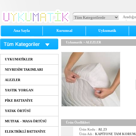
Ana Sayfa
Kurumsal
Uykumatik
Uykumatik
>
ALEZLER
UYKUMATİKLER
NEVRESİM TAKIMLARI
ALEZLER
YASTIK YORGAN
PİKE BATTANİYE
YATAK ÖRTÜSÜ
MUTFAK - MASA ÖRTÜSÜ
Ürün Özellikleri
Ürün Kodu :
AL 23
ELEKTRİKLİ BATTANİYE
Ürün Adı :
KAPİTONE TAM KORUMA