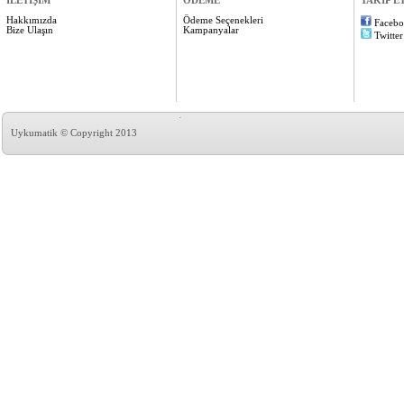
İLETİŞİM
ÖDEME
TAKİP E
Hakkımızda
Ödeme Seçenekleri
Faceb
Bize Ulaşın
Kampanyalar
Twitter
Uykumatik © Copyright 2013